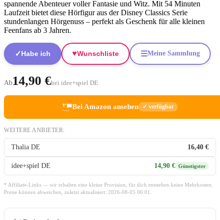
spannende Abenteuer voller Fantasie und Witz. Mit 54 Minuten
Laufzeit bietet diese Hörfigur aus der Disney Classics Serie
stundenlangen Hörgenuss – perfekt als Geschenk für alle kleinen
Feenfans ab 3 Jahren.
♥
✓
☰
Habe ich
Wunschliste
Meine Sammlung
14,90 €
Ab
bei idee+spiel DE
Bei Amazon ansehen
✓ verfügbar
WEITERE ANBIETER:
Thalia DE
16,40 €
idee+spiel DE
14,90 €
Günstigster
* Affiliate-Links — wir erhalten eine kleine Provision, für dich entstehen keine Mehrkosten.
Preise können abweichen, zuletzt aktualisiert: 2026-08-05 06:01.