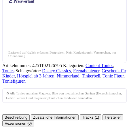
📈 Preisverlauf
Basierend auf täglich erfassten Bestpreisen. Kein Kaufzeitpunkt-Versprechen, nur
Orientierung.
Artikelnummer:
4251192126795
Kategorien:
Content Tonies
,
Tonies
Schlagwörter:
Disney Classics
,
Feenabenteuer
,
Geschenk für
Kinder
,
Hörspiel ab 3 Jahren
,
Nimmerland
,
Tinkerbell
,
Tonie Figur
,
Toniefiguren
🧲 Alle Tonies enthalten Magnete. Bitte von medizinischen Geräten (Herzschrittmacher,
Defibrillatoren) und magnetempfindlichen Produkten fernhalten.
Beschreibung
Zusätzliche Informationen
Tracks (1)
Hersteller
Rezensionen (0)