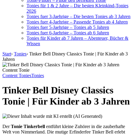
Tonie-Finder – Finde den perfekten Tonie
Tonies für 1 & 2 Jahre – Die besten Kleinkind-Tonies
2026
Tonies fuer 3-Jaehrige – Die besten Tonies ab 3 Jahren
Tonies fuer 4-Jaehrige – Passende Tonies ab 4 Jahren
Tonies fuer 5-Jaehrige – Tonies ab 5 Jahren
Tonies fuer 6-Jaehrige – Tonies ab 6 Jahren
Tonies für Kinder ab 7 Jahren – Abenteuer, Bücher &
Wissen
Start
›
Tonies
›
Tinker Bell Disney Classics Tonie | Für Kinder ab 3
Jahren
Content Tonie
Content Tonies
Tonies
Tinker Bell Disney Classics
Tonie | Für Kinder ab 3 Jahren
Der
Tonie Tinkerbell
entführt kleine Zuhörer in die zauberhafte
Welt von Nimmerland. Die mutige Erfinderfee Tinker Bell erlebt