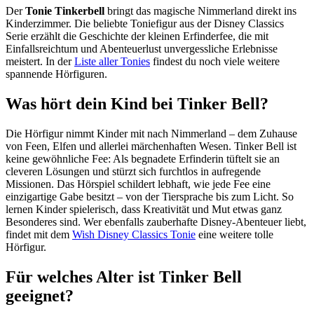
Der
Tonie Tinkerbell
bringt das magische Nimmerland direkt ins
Kinderzimmer. Die beliebte Toniefigur aus der Disney Classics
Serie erzählt die Geschichte der kleinen Erfinderfee, die mit
Einfallsreichtum und Abenteuerlust unvergessliche Erlebnisse
meistert. In der
Liste aller Tonies
findest du noch viele weitere
spannende Hörfiguren.
Was hört dein Kind bei Tinker Bell?
Die Hörfigur nimmt Kinder mit nach Nimmerland – dem Zuhause
von Feen, Elfen und allerlei märchenhaften Wesen. Tinker Bell ist
keine gewöhnliche Fee: Als begnadete Erfinderin tüftelt sie an
cleveren Lösungen und stürzt sich furchtlos in aufregende
Missionen. Das Hörspiel schildert lebhaft, wie jede Fee eine
einzigartige Gabe besitzt – von der Tiersprache bis zum Licht. So
lernen Kinder spielerisch, dass Kreativität und Mut etwas ganz
Besonderes sind. Wer ebenfalls zauberhafte Disney-Abenteuer liebt,
findet mit dem
Wish Disney Classics Tonie
eine weitere tolle
Hörfigur.
Für welches Alter ist Tinker Bell
geeignet?