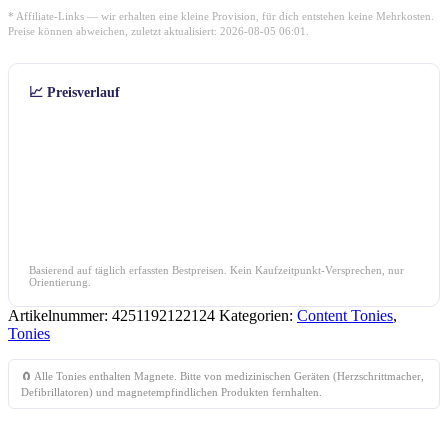
* Affiliate-Links — wir erhalten eine kleine Provision, für dich entstehen keine Mehrkosten.
Preise können abweichen, zuletzt aktualisiert: 2026-08-05 06:01.
📈 Preisverlauf
Basierend auf täglich erfassten Bestpreisen. Kein Kaufzeitpunkt-Versprechen, nur
Orientierung.
Artikelnummer:
4251192122124
Kategorien:
Content Tonies
,
Tonies
🧲 Alle Tonies enthalten Magnete. Bitte von medizinischen Geräten (Herzschrittmacher,
Defibrillatoren) und magnetempfindlichen Produkten fernhalten.