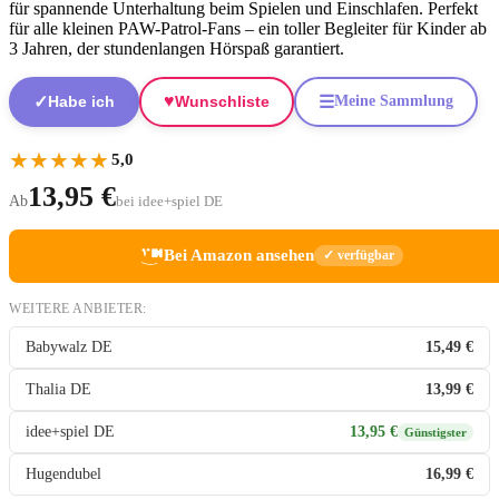
für spannende Unterhaltung beim Spielen und Einschlafen. Perfekt
für alle kleinen PAW-Patrol-Fans – ein toller Begleiter für Kinder ab
3 Jahren, der stundenlangen Hörspaß garantiert.
♥
✓
☰
Habe ich
Wunschliste
Meine Sammlung
★
★
★
★
★
5,0
13,95 €
Ab
bei idee+spiel DE
Bei Amazon ansehen
✓ verfügbar
WEITERE ANBIETER:
Babywalz DE
15,49 €
Thalia DE
13,99 €
idee+spiel DE
13,95 €
Günstigster
Hugendubel
16,99 €