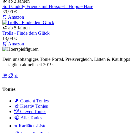
👶 ab 3 Jahren
Soft Cuddly Friends mit Hörspiel - Hoppie Hase
39,99 €
🛒 Amazon
👶 ab 5 Jahren
Trolls - Finde dein Glück
13,09 €
🛒 Amazon
Dein unabhängiges Tonie-Portal. Preisvergleich, Listen & Kauftipps
— täglich aktuell seit 2019.
💬
📋
⭐
Tonies
🎵 Content Tonies
🎨 Kreativ Tonies
💡 Clever Tonies
🎧 Alle Tonies
⭐ Raritäten-Liste