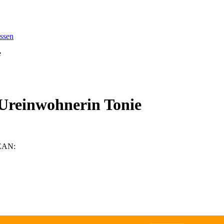
issen
e
 Ureinwohnerin Tonie
 EAN: