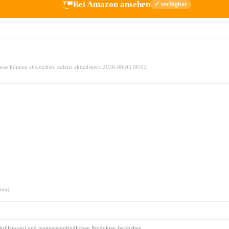
Bei Amazon ansehen
✓ verfügbar
reise können abweichen, zuletzt aktualisiert: 2026-08-05 06:02.
rung.
ibrillatoren) und magnetempfindlichen Produkten fernhalten.