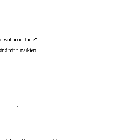
einwohnerin Tonie“
sind mit
*
markiert