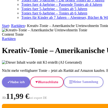
Tonies fuer 3-Jaehrige – Die besten Tonies ab 3 Jahren
Tonies fuer 4-Jaehrige – Passende Tonies ab 4 Jahren
Tonies fuer 5-Jaehrige – Tonies ab 5 Jahren
Tonies fuer 6-Jaehrige – Tonies ab 6 Jahren
Tonies für Kinder ab 7 Jahren – Abenteuer, Bücher & W
Start
›
Raritäten
›
Kreativ-Tonie – Amerikanische Ureinwohnerin Toni
Content Tonie
Raritäten
Kreativ-Tonie – Amerikanische
Nicht mehr verfügbarer Tonie – jetzt als Rarität auf Amazon kaufen.
♥
✓
☰
Habe ich
Wunschliste
Meine Sammlung
11,99 €
Ab
bei expert DE