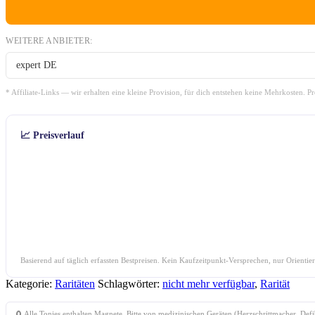
WEITERE ANBIETER:
expert DE
* Affiliate-Links — wir erhalten eine kleine Provision, für dich entstehen keine Mehrkosten. P
📈 Preisverlauf
Basierend auf täglich erfassten Bestpreisen. Kein Kaufzeitpunkt-Versprechen, nur Orientie
Kategorie:
Raritäten
Schlagwörter:
nicht mehr verfügbar
,
Rarität
🧲 Alle Tonies enthalten Magnete. Bitte von medizinischen Geräten (Herzschrittmacher, Def