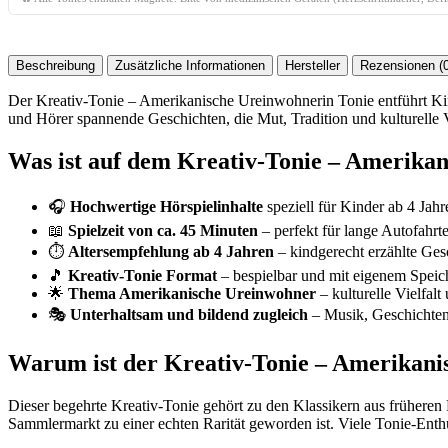
Beschreibung
Zusätzliche Informationen
Hersteller
Rezensionen (0
Der Kreativ-Tonie – Amerikanische Ureinwohnerin Tonie entführt Kin
und Hörer spannende Geschichten, die Mut, Tradition und kulturelle V
Was ist auf dem Kreativ-Tonie – Amerika
🎧
Hochwertige Hörspielinhalte
speziell für Kinder ab 4 Jahr
📖
Spielzeit von ca. 45 Minuten
– perfekt für lange Autofahr
⏱️
Altersempfehlung ab 4 Jahren
– kindgerecht erzählte Ge
🎵
Kreativ-Tonie Format
– bespielbar und mit eigenem Speic
🌟
Thema Amerikanische Ureinwohner
– kulturelle Vielfal
🎭
Unterhaltsam und bildend zugleich
– Musik, Geschichten
Warum ist der Kreativ-Tonie – Amerikani
Dieser begehrte Kreativ-Tonie gehört zu den Klassikern aus früheren 
Sammlermarkt zu einer echten Rarität geworden ist. Viele Tonie-Enthu