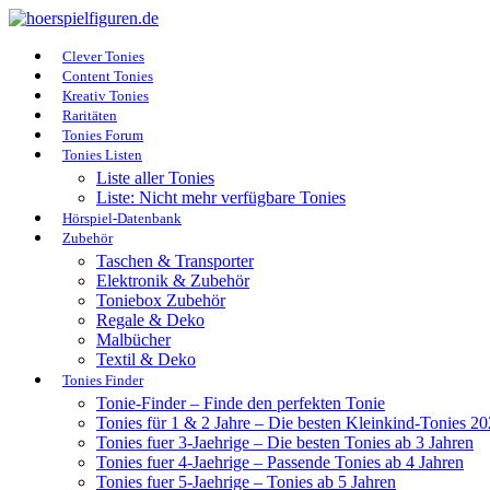
Clever Tonies
Content Tonies
Kreativ Tonies
Raritäten
Tonies Forum
Tonies Listen
Liste aller Tonies
Liste: Nicht mehr verfügbare Tonies
Hörspiel-Datenbank
Zubehör
Taschen & Transporter
Elektronik & Zubehör
Toniebox Zubehör
Regale & Deko
Malbücher
Textil & Deko
Tonies Finder
Tonie-Finder – Finde den perfekten Tonie
Tonies für 1 & 2 Jahre – Die besten Kleinkind-Tonies 2
Tonies fuer 3-Jaehrige – Die besten Tonies ab 3 Jahren
Tonies fuer 4-Jaehrige – Passende Tonies ab 4 Jahren
Tonies fuer 5-Jaehrige – Tonies ab 5 Jahren