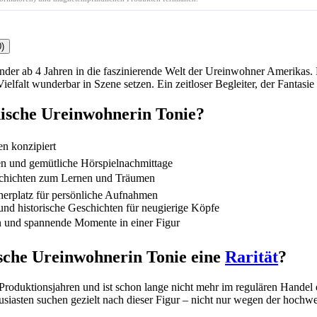
)
der ab 4 Jahren in die faszinierende Welt der Ureinwohner Amerikas. 
ielfalt wunderbar in Szene setzen. Ein zeitloser Begleiter, der Fantas
nische Ureinwohnerin Tonie?
en konzipiert
ten und gemütliche Hörspielnachmittage
schichten zum Lernen und Träumen
herplatz für persönliche Aufnahmen
t und historische Geschichten für neugierige Köpfe
 und spannende Momente in einer Figur
sche Ureinwohnerin Tonie eine
Rarität
?
Produktionsjahren und ist schon lange nicht mehr im regulären Handel e
siasten suchen gezielt nach dieser Figur – nicht nur wegen der hochwe