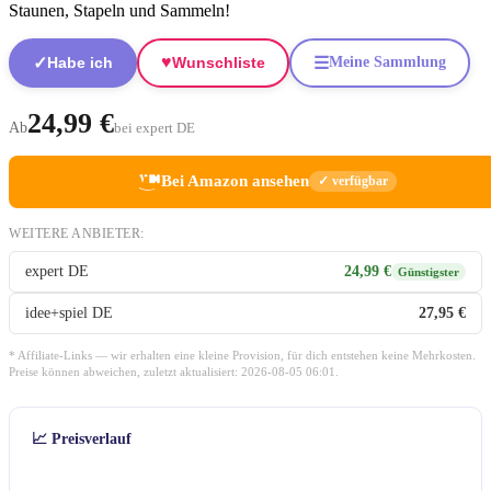
Staunen, Stapeln und Sammeln!
♥
✓
☰
Habe ich
Wunschliste
Meine Sammlung
24,99 €
Ab
bei expert DE
Bei Amazon ansehen
✓ verfügbar
WEITERE ANBIETER:
expert DE
24,99 €
Günstigster
idee+spiel DE
27,95 €
* Affiliate-Links — wir erhalten eine kleine Provision, für dich entstehen keine Mehrkosten.
Preise können abweichen, zuletzt aktualisiert: 2026-08-05 06:01.
📈 Preisverlauf