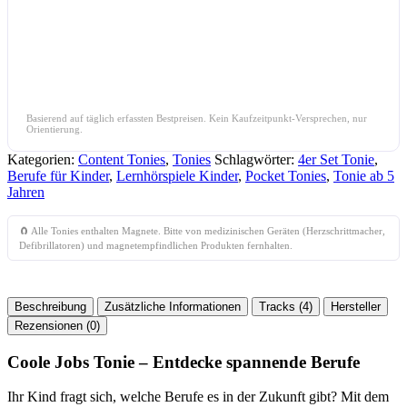
Basierend auf täglich erfassten Bestpreisen. Kein Kaufzeitpunkt-Versprechen, nur
Orientierung.
Kategorien:
Content Tonies
,
Tonies
Schlagwörter:
4er Set Tonie
,
Berufe für Kinder
,
Lernhörspiele Kinder
,
Pocket Tonies
,
Tonie ab 5
Jahren
🧲 Alle Tonies enthalten Magnete. Bitte von medizinischen Geräten (Herzschrittmacher,
Defibrillatoren) und magnetempfindlichen Produkten fernhalten.
Beschreibung
Zusätzliche Informationen
Tracks (4)
Hersteller
Rezensionen (0)
Coole Jobs Tonie – Entdecke spannende Berufe
Ihr Kind fragt sich, welche Berufe es in der Zukunft gibt? Mit dem