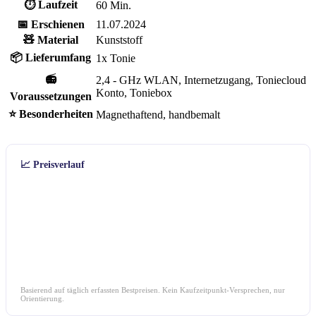
⏱ Laufzeit
60 Min.
📅 Erschienen
11.07.2024
🧸 Material
Kunststoff
📦 Lieferumfang
1x Tonie
📻
2,4 - GHz WLAN, Internetzugang, Toniecloud
Konto, Toniebox
Voraussetzungen
⭐ Besonderheiten
Magnethaftend, handbemalt
📈 Preisverlauf
Basierend auf täglich erfassten Bestpreisen. Kein Kaufzeitpunkt-Versprechen, nur
Orientierung.