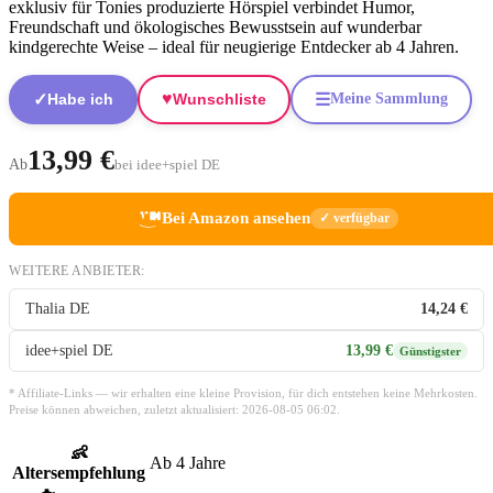
exklusiv für Tonies produzierte Hörspiel verbindet Humor,
Freundschaft und ökologisches Bewusstsein auf wunderbar
kindgerechte Weise – ideal für neugierige Entdecker ab 4 Jahren.
♥
✓
☰
Habe ich
Wunschliste
Meine Sammlung
13,99 €
Ab
bei idee+spiel DE
Bei Amazon ansehen
✓ verfügbar
WEITERE ANBIETER:
Thalia DE
14,24 €
idee+spiel DE
13,99 €
Günstigster
* Affiliate-Links — wir erhalten eine kleine Provision, für dich entstehen keine Mehrkosten.
Preise können abweichen, zuletzt aktualisiert: 2026-08-05 06:02.
👶
Ab 4 Jahre
Altersempfehlung