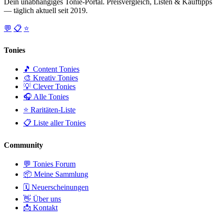
Dein unabhängiges Tonie-Portal. Preisvergleich, Listen & Kauftipps
— täglich aktuell seit 2019.
💬
📋
⭐
Tonies
🎵 Content Tonies
🎨 Kreativ Tonies
💡 Clever Tonies
🎧 Alle Tonies
⭐ Raritäten-Liste
📋 Liste aller Tonies
Community
💬 Tonies Forum
📦 Meine Sammlung
🗓️ Neuerscheinungen
👋 Über uns
📩 Kontakt