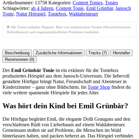
Artikelnummer:
13758
Kategorien:
Content Tonies
,
Tonies
Schlagwörter:
ab 4 Jahren
,
Content Tonie
,
Emil Grünbär
,
Janosch
Tonie
,
Natur Hörspiel
,
Toniebox
,
Waldabenteuer
🧲 Alle Tonies enthalten Magnete. Bitte von medizinischen Geräten (Herzschrittmacher,
Defibrillatoren) und magnetempfindlichen Produkten fernhalten.
Beschreibung
Zusätzliche Informationen
Tracks (7)
Hersteller
Rezensionen (0)
Der
Emil Grünbär Tonie
ist ein exklusiv für die Toniebox
produziertes Hörspiel aus dem Janosch-Universum. Die liebevoll
gestaltete Hörfigur bringt Natur, Freundschaft und Abenteuer in
Kinderzimmer – ganz ohne Bildschirm. Im
Tonie Shop
findest du
viele weitere spannende Hörspiele für jedes Alter.
Was hört dein Kind bei Emil Grünbär?
Die Hörfigur begleitet Emil, die elegante Dolli Graugans und den
verschlafenen Rüdi von Lieberbaum auf einem Waldabenteuer.
Gemeinsam stoßen sie auf Probleme, die Menschen im Wald
hinterlassen haben, und packen beherzt an. Das Hörspiel verbindet