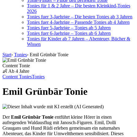
Tonie-Finder – Finde den perfekten Tonie
Tonies für 1 & 2 Jahre – Die besten Kleinkind-Tonies
2026
Tonies fuer 3-Jaehrige – Die besten Tonies ab 3 Jahren
Tonies fuer 4-Jaehrige – Passende Tonies ab 4 Jahren
Tonies fuer 5-Jaehrige – Tonies ab 5 Jahren
Tonies fuer 6-Jaehrige – Tonies ab 6 Jahren
Tonies für Kinder ab 7 Jahren – Abenteuer, Bücher &
Wissen
Start
›
Tonies
›
Emil Grünbär Tonie
Content Tonie
👶 Ab 4 Jahre
Content Tonies
Tonies
Emil Grünbär Tonie
Der
Emil Grünbär Tonie
entführt kleine Hörer in einen
aufregenden Waldausflug mit Janosch-Figuren. Emil, Dolli
Graugans und Hund Rüdi erleben gemeinsam ein naturnahes
Abenteuer, das Kinder für Umweltthemen sensibilisiert. Dieses