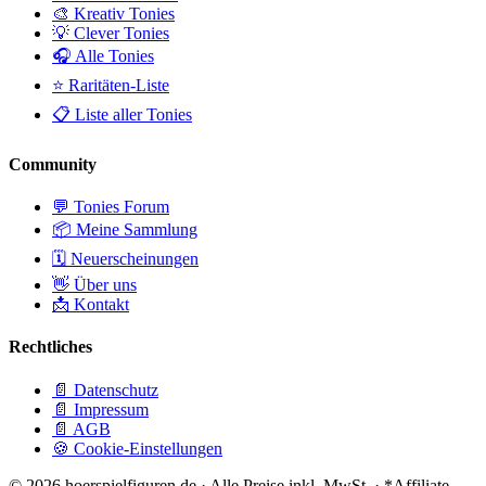
🎨 Kreativ Tonies
💡 Clever Tonies
🎧 Alle Tonies
⭐ Raritäten-Liste
📋 Liste aller Tonies
Community
💬 Tonies Forum
📦 Meine Sammlung
🗓️ Neuerscheinungen
👋 Über uns
📩 Kontakt
Rechtliches
📄 Datenschutz
📄 Impressum
📄 AGB
🍪 Cookie-Einstellungen
© 2026 hoerspielfiguren.de · Alle Preise inkl. MwSt. · *Affiliate-