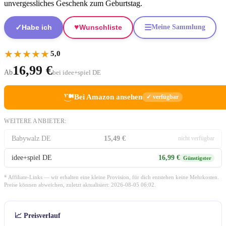
unvergessliches Geschenk zum Geburtstag.
♥
✓
☰
Habe ich
Wunschliste
Meine Sammlung
★
★
★
★
★
5,0
16,99 €
Ab
bei idee+spiel DE
Bei Amazon ansehen
✓ verfügbar
WEITERE ANBIETER:
Babywalz DE
15,49 €
nicht verfügbar
idee+spiel DE
16,99 €
Günstigster
* Affiliate-Links — wir erhalten eine kleine Provision, für dich entstehen keine Mehrkosten.
Preise können abweichen, zuletzt aktualisiert: 2026-08-05 06:02.
📈 Preisverlauf