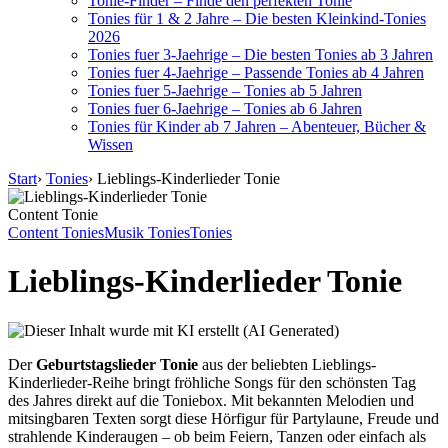
Tonie-Finder – Finde den perfekten Tonie
Tonies für 1 & 2 Jahre – Die besten Kleinkind-Tonies
2026
Tonies fuer 3-Jaehrige – Die besten Tonies ab 3 Jahren
Tonies fuer 4-Jaehrige – Passende Tonies ab 4 Jahren
Tonies fuer 5-Jaehrige – Tonies ab 5 Jahren
Tonies fuer 6-Jaehrige – Tonies ab 6 Jahren
Tonies für Kinder ab 7 Jahren – Abenteuer, Bücher &
Wissen
Start
›
Tonies
›
Lieblings-Kinderlieder Tonie
Content Tonie
Content Tonies
Musik Tonies
Tonies
Lieblings-Kinderlieder Tonie
Der
Geburtstagslieder Tonie
aus der beliebten Lieblings-
Kinderlieder-Reihe bringt fröhliche Songs für den schönsten Tag
des Jahres direkt auf die Toniebox. Mit bekannten Melodien und
mitsingbaren Texten sorgt diese Hörfigur für Partylaune, Freude und
strahlende Kinderaugen – ob beim Feiern, Tanzen oder einfach als