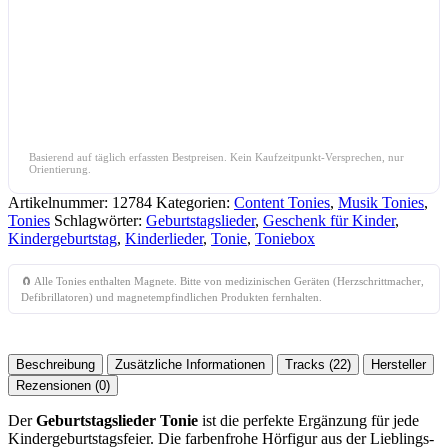
Basierend auf täglich erfassten Bestpreisen. Kein Kaufzeitpunkt-Versprechen, nur
Orientierung.
Artikelnummer:
12784
Kategorien:
Content Tonies
,
Musik Tonies
,
Tonies
Schlagwörter:
Geburtstagslieder
,
Geschenk für Kinder
,
Kindergeburtstag
,
Kinderlieder
,
Tonie
,
Toniebox
🧲 Alle Tonies enthalten Magnete. Bitte von medizinischen Geräten (Herzschrittmacher,
Defibrillatoren) und magnetempfindlichen Produkten fernhalten.
Beschreibung
Zusätzliche Informationen
Tracks (22)
Hersteller
Rezensionen (0)
Der
Geburtstagslieder Tonie
ist die perfekte Ergänzung für jede
Kindergeburtstagsfeier. Die farbenfrohe Hörfigur aus der Lieblings-