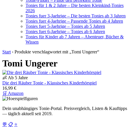
Tonie-Finder – Finde den perfekten Tonie
Tonies für 1 & 2 Jahre – Die besten Kleinkind-Tonies
2026
Tonies fuer 3-Jaehrige – Die besten Tonies ab 3 Jahren
Tonies fuer 4-Jaehrige – Passende Tonies ab 4 Jahren
Tonies fuer 5-Jaehrige – Tonies ab 5 Jahren
Tonies fuer 6-Jaehrige – Tonies ab 6 Jahren
Tonies für Kinder ab 7 Jahren – Abenteuer, Bücher &
Wissen
Start
›
Produkte verschlagwortet mit „Tomi Ungerer“
Tomi Ungerer
👶 Ab 5 Jahre
Die drei Räuber Tonie - Klassisches Kinderhörspiel
16,99 €
🛒 Amazon
Dein unabhängiges Tonie-Portal. Preisvergleich, Listen & Kauftipps
— täglich aktuell seit 2019.
💬
📋
⭐