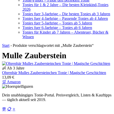
Tonie-Finder – Finde den perfekten Tonie
Tonies für 1 & 2 Jahre – Die besten Kleinkind-Tonies
2026
Tonies fuer 3-Jaehrige – Die besten Tonies ab 3 Jahren
Tonies fuer 4-Jaehrige – Passende Tonies ab 4 Jahren
Tonies fuer 5-Jaehrige – Tonies ab 5 Jahren
Tonies fuer 6-Jaehrige – Tonies ab 6 Jahren
Tonies für Kinder ab 7 Jahren – Abenteuer, Bücher &
Wissen
Start
›
Produkte verschlagwortet mit „Mulle Zauberstein“
Mulle Zauberstein
👶 Ab 3 Jahre
Ohrenbär Mulles Zaubersteinchen Tonie | Magische Geschichten
13,09 €
🛒 Amazon
Dein unabhängiges Tonie-Portal. Preisvergleich, Listen & Kauftipps
— täglich aktuell seit 2019.
💬
📋
⭐