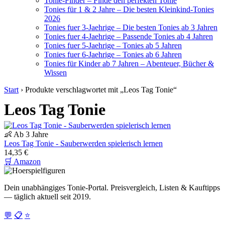
Tonie-Finder – Finde den perfekten Tonie
Tonies für 1 & 2 Jahre – Die besten Kleinkind-Tonies
2026
Tonies fuer 3-Jaehrige – Die besten Tonies ab 3 Jahren
Tonies fuer 4-Jaehrige – Passende Tonies ab 4 Jahren
Tonies fuer 5-Jaehrige – Tonies ab 5 Jahren
Tonies fuer 6-Jaehrige – Tonies ab 6 Jahren
Tonies für Kinder ab 7 Jahren – Abenteuer, Bücher &
Wissen
Start
›
Produkte verschlagwortet mit „Leos Tag Tonie“
Leos Tag Tonie
👶 Ab 3 Jahre
Leos Tag Tonie - Sauberwerden spielerisch lernen
14,35 €
🛒 Amazon
Dein unabhängiges Tonie-Portal. Preisvergleich, Listen & Kauftipps
— täglich aktuell seit 2019.
💬
📋
⭐